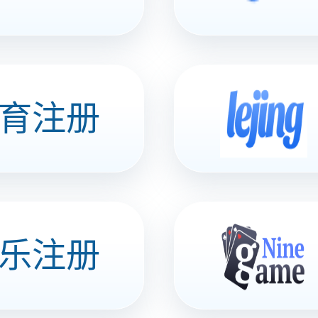
#3
#
远台相持能力跃居队
孙铭徽单赛季抢断有望超110
次，广厦
-09
推荐
2026-07-27
推荐
联系我们