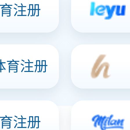
”事件，而将普通犯规留给场上裁判和VAR系统。通过逐步建立
的惩戒标杆，更能从根本上改变球员在德比战中的对抗心态——
快速且不可撤销的职业代价。
群殴到英媒的集体呼吁，足球法庭的提案已经从理论探索走到了
制，有一点已经成为共识：足球的激情不应以暴力和无序为代价
运动纯粹性的最后一道防线。