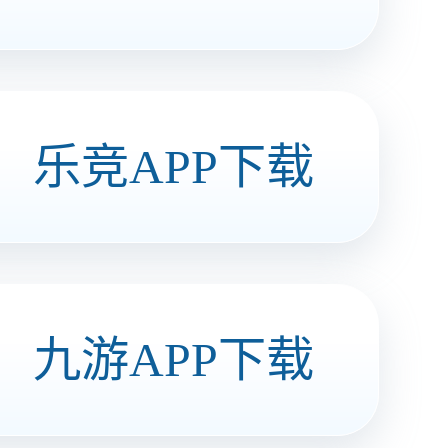
4
深圳队边路传中18次 vs 沧州
雄狮边
2026-07-27
推荐