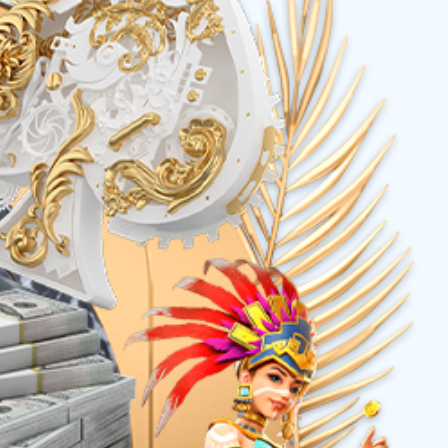
、透明地处理类似恶性冲