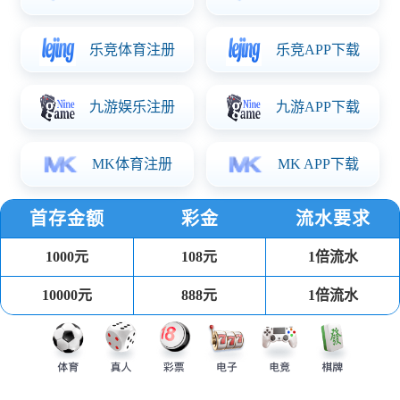
2026-06-05 19:44
64 次阅读
首页
/
体育焦点
在CBA常规赛的一场焦点对决中，辽宁队客场挑战北
控队，最终以一场令人意外的失利告终。本场比赛，
辽宁队核心前锋张镇麟手感冰凉，全场三分球9投仅1
中，进攻端的挣扎直接拖累了球队整体节奏。辽宁队
最终不敌北控，遭遇了本赛季又一场令人沮丧的败
仗。赛后，主教练杨鸣在新闻发布会上直言球队“心态
崩盘”，这一说法迅速引发了球迷和媒体的广泛讨论。