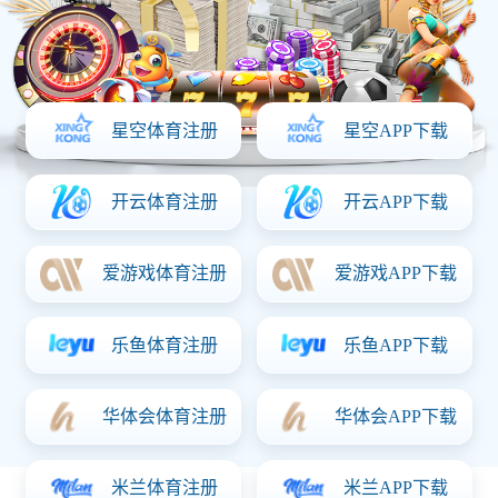
注册信息：如手机号、昵称、头像等基础资料
设备信息：操作系统、浏览器、分辨率、唯一标识等
行为记录：包括访问路径、停留时间、偏好设置等
位置信息：在获得授权后采集
三、信息使用目的
收集到的信息将用于：
为您提供定制化内容与互动体验
保障账号和数据安全
进行数据分析与服务优化
在授权基础上提供通知推送服务
四、第三方共享与信息披露
我们承诺不会随意出售用户信息，仅在以下情况下共享：
经您明确授权的合作服务