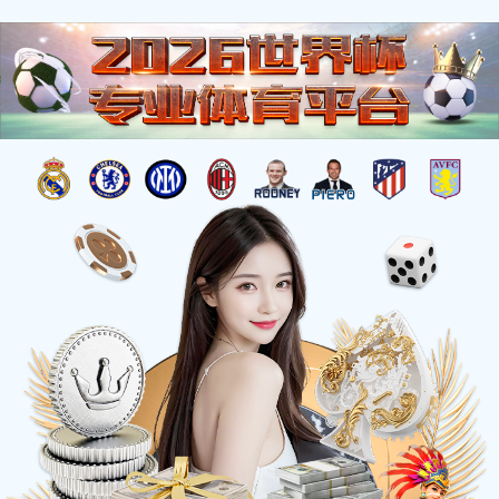
注册入口
隐私政策
一、引言
爱游戏平台平台为用户提供便捷、实时的体育赛事内容，在保障
服务体验的同时，我们高度重视个人隐私保护。
二、信息收集范围
我们可能收集以下信息：