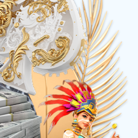
驱动
断迭代功能细节与视觉交互体验，结合 AI 智
户提供精准内容分发与个性化推荐，增强整体
？
制建设，再到用户服务体系，爱游戏平台