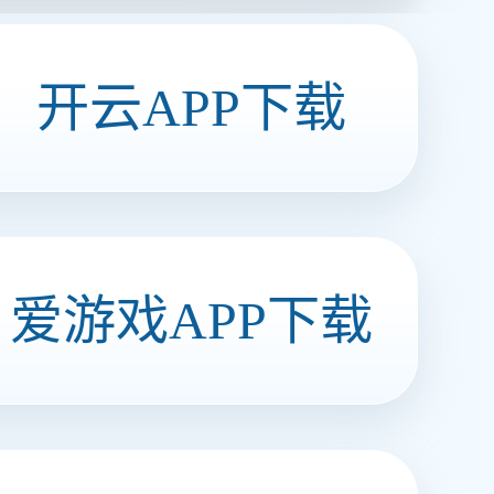
态
数据中心
整合历史战绩、球员状态与赛事趋势，爱游戏平
台 为专业用户提供多维度分析支持。