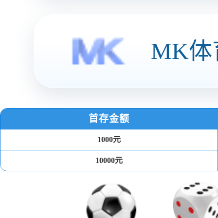
2023年12月20日 · App v5.4.0
世界杯期间数据展示全面提速
升级数据缓存方案，应对多场赛事同时加载时
对球员动态与进球动画进行了流畅度优化，适
新增“精彩回看”模块，重点赛事集锦支持一键
2023年11月2日 · App v5.3.6
电竞赛事专属页上线，强化交互体验
增设“战队动态”区块，涵盖近期赛程与战力变
适配旧机型夜间模式，解决字体样式兼容问题