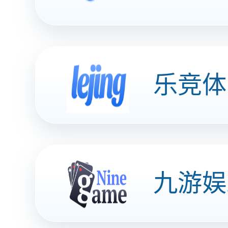
爱游戏平台从多
身份认证层
双因子验证
行为识别
通过设备指纹识别、人机验证等方式，全面阻挡
非法访问尝试。