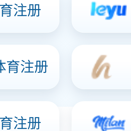
赛事专题
整合重要赛事专题页、球队档案与图文集锦，适
合深入了解比赛背景与阵容走势。